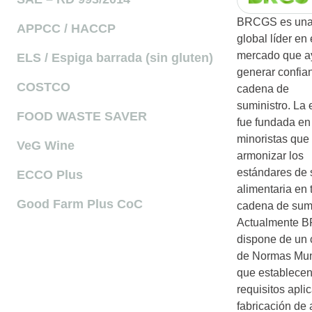
BRCGS es una
APPCC / HACCP
global líder en 
mercado que a
ELS / Espiga barrada (sin gluten)
generar confia
COSTCO
cadena de
suministro. La
FOOD WASTE SAVER
fue fundada en
minoristas que
VeG Wine
armonizar los
estándares de 
ECCO Plus
alimentaria en 
Good Farm Plus CoC
cadena de sumi
Actualmente 
dispone de un 
de Normas Mun
que establecen
requisitos apli
fabricación de