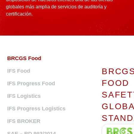
globales más amplia de servicios de auditoría y
certificación.
BRCGS Food
BRCG
IFS Food
FOOD
IFS Progress Food
SAFET
IFS Logistics
GLOB
IFS Progress Logistics
STAN
IFS BROKER
SAE – RD 993/2014