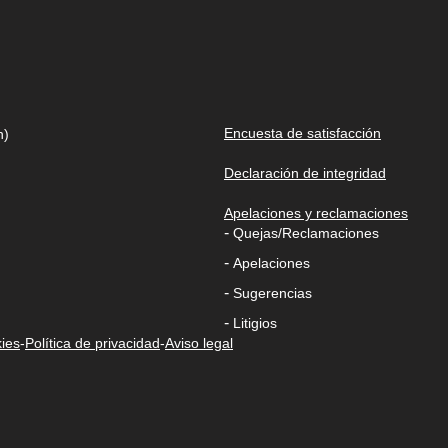
Encuesta de satisfacción
n)
Declaración de integridad
Apelaciones y reclamaciones
-
Quejas/Reclamaciones
-
Apelaciones
-
Sugerencias
-
Litigios
kies
-
Política de privacidad
-
Aviso legal