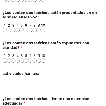
¿Los contenidos teóricos están presentados en un
formato atractivo?
*
1
2
3
4
5
6
7
8
9
10
¿Los contenidos teóricos están expuestos con
claridad?
*
1
2
3
4
5
6
7
8
9
10
actividades han una
¿Los contenidos teóricos tienen una extensión
adecuada?
*