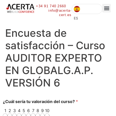
+34 91 740 2660
info@acerta-
cert.es
ES
Encuesta de
satisfacción – Curso
AUDITOR EXPERTO
EN GLOBALG.A.P.
VERSIÓN 6
¿Cuál sería tu valoración del curso?
*
1
2
3
4
5
6
7
8
9
10