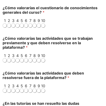
¿Cómo valorarías el cuestionario de conocimientos
generales del curso?
*
1
2
3
4
5
6
7
8
9
10
¿Cómo valorarías las actividades que se trabajan
previamente y que deben resolverse en la
plataforma?
*
1
2
3
4
5
6
7
8
9
10
¿Cómo valorarías las actividades que deben
resolverse fuera de la plataforma?
*
1
2
3
4
5
6
7
8
9
10
¿En las tutorías se han resuelto las dudas