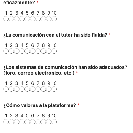
eficazmente?
*
1
2
3
4
5
6
7
8
9
10
¿La comunicación con el tutor ha sido fluída?
*
1
2
3
4
5
6
7
8
9
10
¿Los sistemas de comunicación han sido adecuados?
(foro, correo electrónico, etc.)
*
1
2
3
4
5
6
7
8
9
10
¿Cómo valoras a la plataforma?
*
1
2
3
4
5
6
7
8
9
10