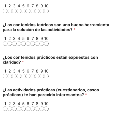
1
2
3
4
5
6
7
8
9
10
¿Los contenidos teóricos son una buena herramienta
para la solución de las actividades?
*
1
2
3
4
5
6
7
8
9
10
¿Los contenidos prácticos están expuestos con
claridad?
*
1
2
3
4
5
6
7
8
9
10
¿Las actividades prácticas (cuestionarios, casos
prácticos) te han parecido interesantes?
*
1
2
3
4
5
6
7
8
9
10