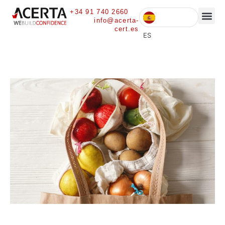
+34 91 740 2660
info@acerta-
cert.es
ES